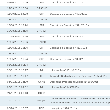
01/10/2015 16:09
STP
Certidão de Sessão nº 751/2015 -
14/09/2015 16:50
GASRVF
11/09/2015 14:23
STP
Certidão de Sessão nº 681/2015 -
13/08/2015 19:04
GASRVF
13/08/2015 17:24
STP
Certidão de Sessão nº 591/2015 -
10/08/2015 16:35
GASRVF
10/08/2015 11:20
STP
Certidão de Sessão nº 568/2015 -
12/06/2015 16:56
GATBC
11/06/2015 18:06
STP
Certidão de Sessão nº 411/2015 -
18/05/2015 10:47
GASRVF
12/05/2015 10:24
STP
Certidão de Sessão nº 330/2015 -
03/02/2015 09:04
GASRVF
30/01/2015 10:17
DP
Informação nº 1514/2015 -
30/01/2015 10:17
DP
Termo de Redistribuição de Processo nº 658/2015 -
06/01/2015 16:00
GCNB
Despacho Processual Diverso nº 308/2015 -
06/01/2015 09:52
DP
Informação nº 143/2015 -
24/11/2014 09:18
GCNB
Parecer nº 18580/2014 - Provimento Recurso de Revis
12/11/2014 11:01
SMPjTC
comissionados da Casa Civil. Pelo conhecimento e 
06/10/2014 16:07
DCE
Instrução nº 316/2014 -