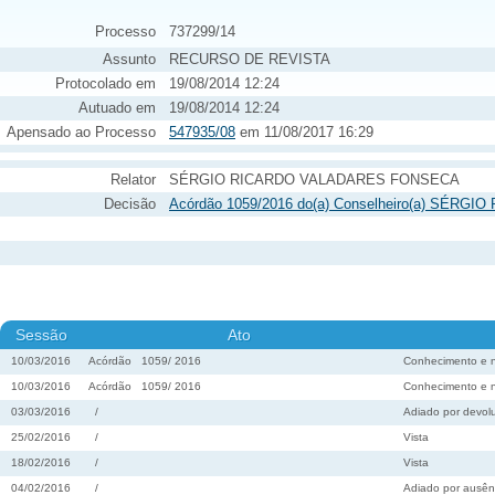
Processo
737299/14
Assunto
RECURSO DE REVISTA
Protocolado em
19/08/2014 12:24
Autuado em
19/08/2014 12:24
Apensado ao Processo
547935/08
em 11/08/2017 16:29
Relator
SÉRGIO RICARDO VALADARES FONSECA
Decisão
Acórdão 1059/2016 do(a) Conselheiro(a) SÉRG
Sessão
Ato
10/03/2016
Acórdão
1059
/
2016
Conhecimento e 
10/03/2016
Acórdão
1059
/
2016
Conhecimento e 
03/03/2016
/
Adiado por devolu
25/02/2016
/
Vista
18/02/2016
/
Vista
04/02/2016
/
Adiado por ausênc