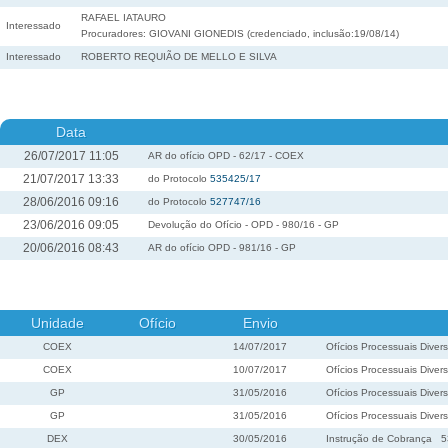
RAFAEL IATAURO
Interessado
Procuradores: GIOVANI GIONEDIS (credenciado, inclusão:19/08/14)
Interessado
ROBERTO REQUIÃO DE MELLO E SILVA
Data
26/07/2017 11:05
AR do ofício OPD - 62/17 - COEX
21/07/2017 13:33
do Protocolo
535425/17
28/06/2016 09:16
do Protocolo
527747/16
23/06/2016 09:05
Devolução do Ofício - OPD - 980/16 - GP
20/06/2016 08:43
AR do ofício OPD - 981/16 - GP
Unidade
Ofício
Envio
COEX
14/07/2017
Ofícios Processuais Diver
COEX
10/07/2017
Ofícios Processuais Diver
GP
31/05/2016
Ofícios Processuais Diver
GP
31/05/2016
Ofícios Processuais Diver
DEX
30/05/2016
Instrução de Cobrança
5