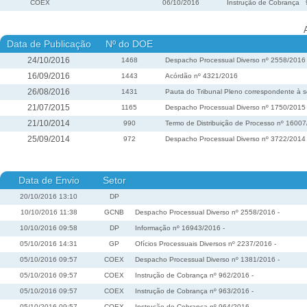
COEX
06/10/2016
Instrução de Cobrança
Data de Publicação
Nº do DOE
24/10/2016
1468
Despacho Processual Diverso nº 2558/2016
16/09/2016
1443
Acórdão nº 4321/2016
26/08/2016
1431
Pauta do Tribunal Pleno correspondente à s
21/07/2015
1165
Despacho Processual Diverso nº 1750/2015
21/10/2014
990
Termo de Distribuição de Processo nº 1600
25/09/2014
972
Despacho Processual Diverso nº 3722/2014
Data de Envio
Setor
20/10/2016 13:10
DP
10/10/2016 11:38
GCNB
Despacho Processual Diverso nº 2558/2016 -
10/10/2016 09:58
DP
Informação nº 16943/2016 -
05/10/2016 14:31
GP
Ofícios Processuais Diversos nº 2237/2016 -
05/10/2016 09:57
COEX
Despacho Processual Diverso nº 1381/2016 -
05/10/2016 09:57
COEX
Instrução de Cobrança nº 962/2016 -
05/10/2016 09:57
COEX
Instrução de Cobrança nº 963/2016 -
05/10/2016 09:57
COEX
Instrução de Cobrança nº 964/2016 -