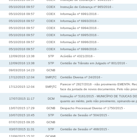
05/10/2016 09:57
COEX
Instrução de Cobrança nº 965/2016 -
05/10/2016 09:57
COEX
Informação nº 6991/2016 -
05/10/2016 09:57
COEX
Informação nº 6993/2016 -
05/10/2016 09:57
COEX
Informação nº 6994/2016 -
05/10/2016 09:57
COEX
Informação nº 6995/2016 -
05/10/2016 09:57
COEX
Informação nº 6996/2016 -
05/10/2016 09:57
COEX
Informação nº 6998/2016 -
12/09/2016 13:38
STP
Acórdão nº 4321/2016 -
12/09/2016 13:38
STP
Certidão de Trânsito em Julgado nº 801/2016 -
09/03/2016 14:23
GCNB
17/12/2015 12:04
SMPjTC
Certidão Diversa nº 24/2016 -
Parecer nº 2827/2016 - não provimento EMENTA: Recu
17/12/2015 12:04
SMPjTC
face da juntada de novos documentos. Pelo não prov
Instrução nº 5161/2015 - MUNICÍPIO DE TIJUCAS DO 
17/07/2015 11:17
DCM
quanto ao mérito, pelo não provimento, opinando-se
13/07/2015 17:29
GCNB
Despacho Processual Diverso nº 1750/2015 -
10/07/2015 10:45
STP
Certidão de Sessão nº 504/2015 -
07/07/2015 09:35
GCNB
03/07/2015 11:31
STP
Certidão de Sessão nº 468/2015 -
12/06/2015 15:32
GCAML