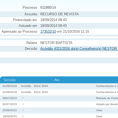
Processo
811880/14
Assunto
RECURSO DE REVISTA
Protocolado em
19/09/2014 09:43
Autuado em
19/09/2014 09:43
Apensado ao Processo
173532/10
em 21/10/2016 11:15
Relator
NESTOR BAPTISTA
Decisão
Acórdão 4321/2016 do(a) Conselheiro(a) NESTOR
Sessão
Ato
01/09/2016
Acórdão
4321
/
2016
Conhecimento e 
01/09/2016
Acórdão
4321
/
2016
Conhecimento e 
09/07/2015
/
Retirado de Paut
02/07/2015
/
Adiado por devolu
25/06/2015
/
Vista
18/06/2015
/
Vista