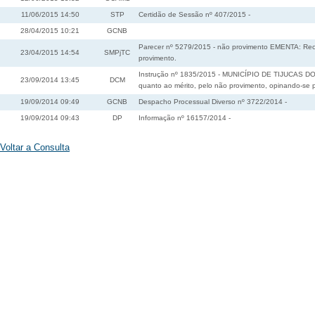
11/06/2015 14:50
STP
Certidão de Sessão nº 407/2015 -
28/04/2015 10:21
GCNB
Parecer nº 5279/2015 - não provimento EMENTA: Recur
23/04/2015 14:54
SMPjTC
provimento.
Instrução nº 1835/2015 - MUNICÍPIO DE TIJUCAS DO 
23/09/2014 13:45
DCM
quanto ao mérito, pelo não provimento, opinando-se
19/09/2014 09:49
GCNB
Despacho Processual Diverso nº 3722/2014 -
19/09/2014 09:43
DP
Informação nº 16157/2014 -
Voltar a Consulta