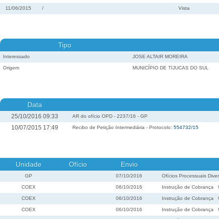
11/06/2015
/
Vista
Tipo
Interessado
JOSE ALTAIR MOREIRA
Origem
MUNICÍPIO DE TIJUCAS DO SUL
Data
25/10/2016 09:33
AR do ofício OPD - 2237/16 - GP
10/07/2015 17:49
Recibo de Petição Intermediária - Protocolo:
554732/15
Unidade
Ofício
Envio
GP
07/10/2016
Ofícios Processuais Dive
COEX
06/10/2016
Instrução de Cobrança
COEX
06/10/2016
Instrução de Cobrança
COEX
06/10/2016
Instrução de Cobrança