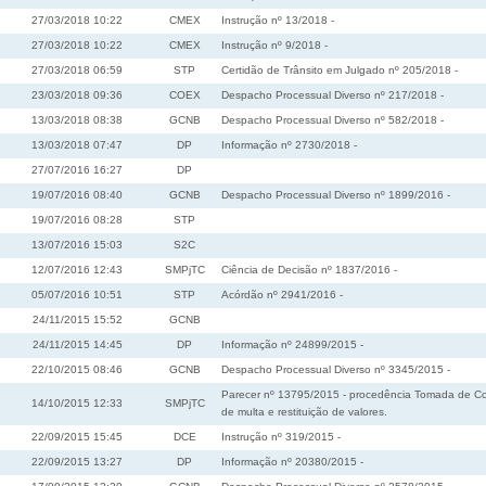
27/03/2018 10:22
CMEX
Instrução nº 13/2018 -
27/03/2018 10:22
CMEX
Instrução nº 9/2018 -
27/03/2018 06:59
STP
Certidão de Trânsito em Julgado nº 205/2018 -
23/03/2018 09:36
COEX
Despacho Processual Diverso nº 217/2018 -
13/03/2018 08:38
GCNB
Despacho Processual Diverso nº 582/2018 -
13/03/2018 07:47
DP
Informação nº 2730/2018 -
27/07/2016 16:27
DP
19/07/2016 08:40
GCNB
Despacho Processual Diverso nº 1899/2016 -
19/07/2016 08:28
STP
13/07/2016 15:03
S2C
12/07/2016 12:43
SMPjTC
Ciência de Decisão nº 1837/2016 -
05/07/2016 10:51
STP
Acórdão nº 2941/2016 -
24/11/2015 15:52
GCNB
24/11/2015 14:45
DP
Informação nº 24899/2015 -
22/10/2015 08:46
GCNB
Despacho Processual Diverso nº 3345/2015 -
Parecer nº 13795/2015 - procedência Tomada de Cont
14/10/2015 12:33
SMPjTC
de multa e restituição de valores.
22/09/2015 15:45
DCE
Instrução nº 319/2015 -
22/09/2015 13:27
DP
Informação nº 20380/2015 -