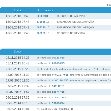
Pr
Data
Processo
13/03/2018 07:48
30309/18
RECURSO DE AGRAVO
13/03/2018 07:48
531535/17
EMBARGOS DE DECLARAÇÃO
13/03/2018 07:48
593740/16
EMBARGOS DE DECLARAÇÃO
13/03/2018 07:48
767829/16
RECURSO DE REVISTA
Data
13/11/2015 14:23
do Protocolo
903214/15
13/11/2015 10:43
do Protocolo
902030/15
22/09/2015 15:28
Nesta data foi feito o desentranhamento da peça 122 - Inform
17/09/2015 11:39
do Protocolo nº
60187-0/15
, referente a cumprimento do item
17/09/2015 11:35
do Protocolo nº
60186-2/15
, referente a cumprimento do item
07/07/2015 12:39
do Protocolo
541142/15
03/07/2015 11:57
do Protocolo
526747/15
09/12/2014 17:32
do Protocolo
1125926/14
06/06/2014 18:13
do Protocolo
537060/14
06/06/2014 10:04
AR do ofício OCN - 9524/14 - DP