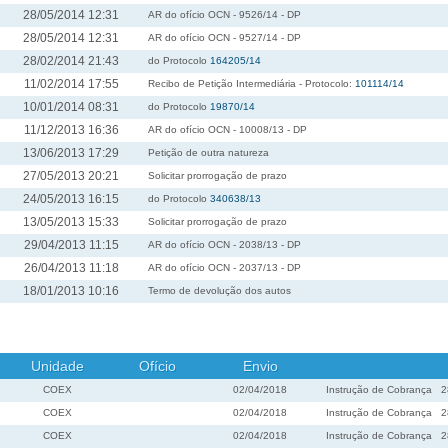
28/05/2014 12:31
AR do ofício OCN - 9526/14 - DP
28/05/2014 12:31
AR do ofício OCN - 9527/14 - DP
28/02/2014 21:43
do Protocolo
164205/14
11/02/2014 17:55
Recibo de Petição Intermediária - Protocolo:
101114/14
10/01/2014 08:31
do Protocolo
19870/14
11/12/2013 16:36
AR do ofício OCN - 10008/13 - DP
13/06/2013 17:29
Petição de outra natureza
27/05/2013 20:21
Solicitar prorrogação de prazo
24/05/2013 16:15
do Protocolo
340638/13
13/05/2013 15:33
Solicitar prorrogação de prazo
29/04/2013 11:15
AR do ofício OCN - 2038/13 - DP
26/04/2013 11:18
AR do ofício OCN - 2037/13 - DP
18/01/2013 10:16
Termo de devolução dos autos
Unidade
Ofício
Envio
COEX
02/04/2018
Instrução de Cobrança
2
COEX
02/04/2018
Instrução de Cobrança
2
COEX
02/04/2018
Instrução de Cobrança
2