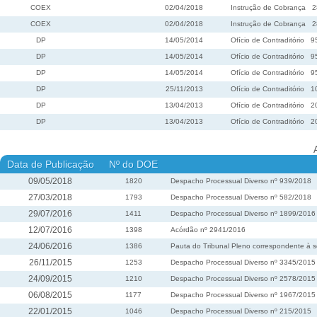
COEX
02/04/2018
Instrução de Cobrança
2
COEX
02/04/2018
Instrução de Cobrança
2
DP
14/05/2014
Ofício de Contraditório
9
DP
14/05/2014
Ofício de Contraditório
9
DP
14/05/2014
Ofício de Contraditório
9
DP
25/11/2013
Ofício de Contraditório
1
DP
13/04/2013
Ofício de Contraditório
2
DP
13/04/2013
Ofício de Contraditório
2
Data de Publicação
Nº do DOE
09/05/2018
1820
Despacho Processual Diverso nº 939/2018
27/03/2018
1793
Despacho Processual Diverso nº 582/2018
29/07/2016
1411
Despacho Processual Diverso nº 1899/2016
12/07/2016
1398
Acórdão nº 2941/2016
24/06/2016
1386
Pauta do Tribunal Pleno correspondente à s
26/11/2015
1253
Despacho Processual Diverso nº 3345/2015
24/09/2015
1210
Despacho Processual Diverso nº 2578/2015
06/08/2015
1177
Despacho Processual Diverso nº 1967/2015
22/01/2015
1046
Despacho Processual Diverso nº 215/2015