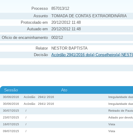
Processo
857013/12
Assunto
TOMADA DE CONTAS EXTRAORDINÁRIA
Protocolado em
20/12/2012 11:48
Autuado em
20/12/2012 11:48
Oficio de encaminhamento
002/12
Relator
NESTOR BAPTISTA
Decisão
Acórdão 2941/2016 do(a) Conselheiro(a) NES
Sessão
Ato
30/06/2016
Acórdão
2941
/
2016
Irregularidade da
30/06/2016
Acórdão
2941
/
2016
Irregularidade da
30/07/2015
/
Retirado de Paut
23/07/2015
/
Adiado por devolu
16/07/2015
/
Vista
09/07/2015
/
Vista