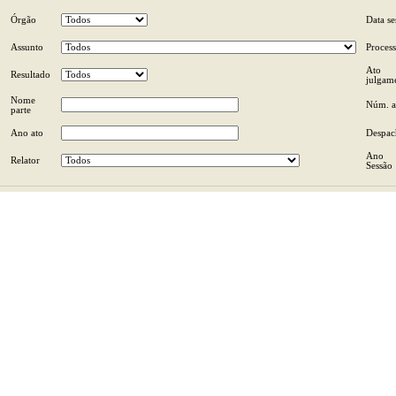
Órgão
Data se
Assunto
Proces
Ato
Resultado
julgam
Nome
Núm. a
parte
Ano ato
Despac
Ano
Relator
Sessão