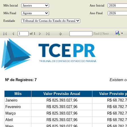
Mês Inicial
Ano Inicial
Mês Final
Ano Final
Entidade
of
1
Find
|
Next
Nº de Registros: 7
Existem co
Mês
Valor Previsão Anual
Valor Previsto 
Janeiro
R$ 825.393.027,96
R$ 68.782.
Fevereiro
R$ 825.393.027,96
R$ 68.782.
Março
R$ 825.393.027,96
R$ 68.782.
Abril
R$ 825.393.027,96
R$ 68.782.
Maio
R$ 825.393.027,96
R$ 68.782.