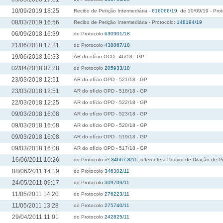
10/09/2019 18:25
Recibo de Petição Intermediária -
616066/19
, de 10/09/19 - Pro
08/03/2019 16:56
Recibo de Petição Intermediária - Protocolo:
148194/19
06/09/2018 16:39
do Protocolo
630901/18
21/06/2018 17:21
do Protocolo
438067/18
19/06/2018 16:33
AR do ofício OCD - 46/18 - GP
02/04/2018 07:28
do Protocolo
205933/18
23/03/2018 12:51
AR do ofício OPD - 521/18 - GP
23/03/2018 12:51
AR do ofício OPD - 518/18 - GP
22/03/2018 12:25
AR do ofício OPD - 522/18 - GP
09/03/2018 16:08
AR do ofício OPD - 523/18 - GP
09/03/2018 16:08
AR do ofício OPD - 520/18 - GP
09/03/2018 16:08
AR do ofício OPD - 519/18 - GP
09/03/2018 16:08
AR do ofício OPD - 517/18 - GP
16/06/2011 10:26
do Protocolo nº
34667-8/11
, referente a Pedido de Dilação de P
08/06/2011 14:19
do Protocolo
346302/11
24/05/2011 09:17
do Protocolo
309709/11
11/05/2011 14:20
do Protocolo
276223/11
11/05/2011 13:28
do Protocolo
275740/11
29/04/2011 11:01
do Protocolo
242825/11