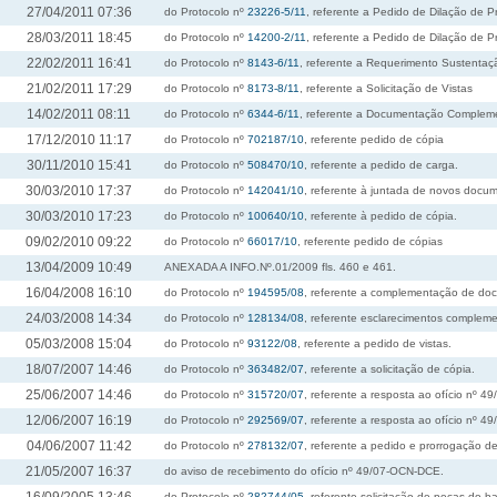
27/04/2011 07:36
do Protocolo nº
23226-5/11
, referente a Pedido de Dilação de P
28/03/2011 18:45
do Protocolo nº
14200-2/11
, referente a Pedido de Dilação de P
22/02/2011 16:41
do Protocolo nº
8143-6/11
, referente a Requerimento Sustentaç
21/02/2011 17:29
do Protocolo nº
8173-8/11
, referente a Solicitação de Vistas
14/02/2011 08:11
do Protocolo nº
6344-6/11
, referente a Documentação Complem
17/12/2010 11:17
do Protocolo nº
702187/10
, referente pedido de cópia
30/11/2010 15:41
do Protocolo nº
508470/10
, referente a pedido de carga.
30/03/2010 17:37
do Protocolo nº
142041/10
, referente à juntada de novos docu
30/03/2010 17:23
do Protocolo nº
100640/10
, referente à pedido de cópia.
09/02/2010 09:22
do Protocolo nº
66017/10
, referente pedido de cópias
13/04/2009 10:49
ANEXADA A INFO.Nº.01/2009 fls. 460 e 461.
16/04/2008 16:10
do Protocolo nº
194595/08
, referente a complementação de do
24/03/2008 14:34
do Protocolo nº
128134/08
, referente esclarecimentos compleme
05/03/2008 15:04
do Protocolo nº
93122/08
, referente a pedido de vistas.
18/07/2007 14:46
do Protocolo nº
363482/07
, referente a solicitação de cópia.
25/06/2007 14:46
do Protocolo nº
315720/07
, referente a resposta ao ofício nº 
12/06/2007 16:19
do Protocolo nº
292569/07
, referente a resposta ao ofício nº 
04/06/2007 11:42
do Protocolo nº
278132/07
, referente a pedido e prorrogação d
21/05/2007 16:37
do aviso de recebimento do ofício nº 49/07-OCN-DCE.
do Protocolo nº
282744/05
, referente solicitação de peças do 