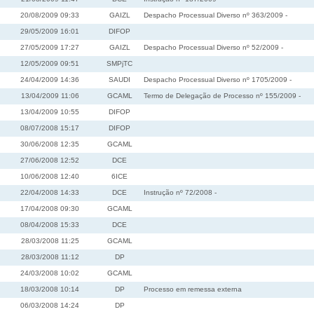
20/08/2009 09:33
GAIZL
Despacho Processual Diverso nº 363/2009 -
29/05/2009 16:01
DIFOP
27/05/2009 17:27
GAIZL
Despacho Processual Diverso nº 52/2009 -
12/05/2009 09:51
SMPjTC
24/04/2009 14:36
SAUDI
Despacho Processual Diverso nº 1705/2009 -
13/04/2009 11:06
GCAML
Termo de Delegação de Processo nº 155/2009 -
13/04/2009 10:55
DIFOP
08/07/2008 15:17
DIFOP
30/06/2008 12:35
GCAML
27/06/2008 12:52
DCE
10/06/2008 12:40
6ICE
22/04/2008 14:33
DCE
Instrução nº 72/2008 -
17/04/2008 09:30
GCAML
08/04/2008 15:33
DCE
28/03/2008 11:25
GCAML
28/03/2008 11:12
DP
24/03/2008 10:02
GCAML
18/03/2008 10:14
DP
Processo em remessa externa
06/03/2008 14:24
DP