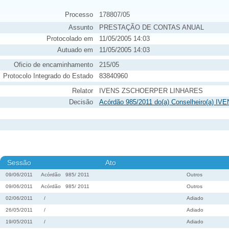
Processo
178807/05
Assunto
PRESTAÇÃO DE CONTAS ANUAL
Protocolado em
11/05/2005 14:03
Autuado em
11/05/2005 14:03
Oficio de encaminhamento
215/05
Protocolo Integrado do Estado
83840960
Relator
IVENS ZSCHOERPER LINHARES
Decisão
Acórdão 985/2011 do(a) Conselheiro(a) 
Sessão
Ato
09/06/2011
Acórdão
985
/
2011
Outros
09/06/2011
Acórdão
985
/
2011
Outros
02/06/2011
/
Adiado
26/05/2011
/
Adiado
19/05/2011
/
Adiado