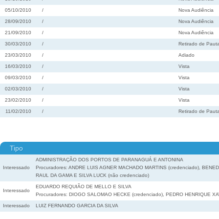
05/10/2010
/
Nova Audiência
28/09/2010
/
Nova Audiência
21/09/2010
/
Nova Audiência
30/03/2010
/
Retirado de Paut
23/03/2010
/
Adiado
16/03/2010
/
Vista
09/03/2010
/
Vista
02/03/2010
/
Vista
23/02/2010
/
Vista
11/02/2010
/
Retirado de Paut
Tipo
ADMINISTRAÇÃO DOS PORTOS DE PARANAGUÁ E ANTONINA
Interessado
Procuradores: ANDRE LUIS AGNER MACHADO MARTINS (credenciado), BENED
RAUL DA GAMA E SILVA LUCK (não credenciado)
EDUARDO REQUIÃO DE MELLO E SILVA
Interessado
Procuradores: DIOGO SALOMAO HECKE (credenciado), PEDRO HENRIQUE XAV
Interessado
LUIZ FERNANDO GARCIA DA SILVA