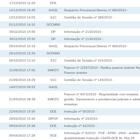
17/12/2010 11:20
DCE
14/12/2010 16:45
GAIZL
Despacho Processual Diverso nº 894/2010 -
13/12/2010 14:02
S1C
Certidão de Sessão nº 380/2010 -
01/12/2010 14:10
GCCMNS
30/11/2010 15:50
DP
Informação nº 2133/2010 -
30/11/2010 15:50
DP
Informação nº 2134/2010 -
29/10/2010 10:33
GAIZL
Despacho Processual Diverso nº 866/2010 -
26/10/2010 15:33
GCFAMG
26/10/2010 13:10
S1C
Certidão de Sessão nº 241/2010 -
Parecer nº 11597/2010 - Ratifica parecer anterior 
21/09/2010 17:06
SMPjTC
Parecer anterior
21/09/2010 16:29
S1C
Certidão de Sessão nº 145/2010 -
14/07/2010 09:53
GAIZL
Parecer nº 8472/2010 - Regularidade com ressalva.
21/05/2010 08:39
SMPjTC
gestão. Saneamento e providencias judiciais e admi
ressalvas
22/04/2010 15:50
DCE
Instrução nº 50/2010 -
19/04/2010 15:40
DIFOP
Informação nº 24/2010 -
09/04/2010 10:38
DCE
Instrução nº 42/2010 -
Informação nº 6/2010 - PCE - APPA - 2004 - análise 
05/04/2010 17:28
5ICE
quadrimestrais Instrução 134/05-DCE fls. 06a 25.