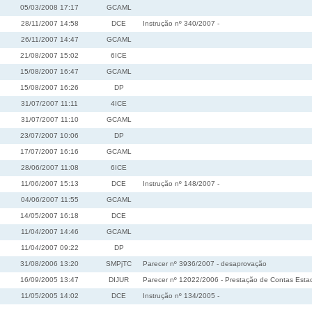
05/03/2008 17:17
GCAML
28/11/2007 14:58
DCE
Instrução nº 340/2007 -
26/11/2007 14:47
GCAML
21/08/2007 15:02
6ICE
15/08/2007 16:47
GCAML
15/08/2007 16:26
DP
31/07/2007 11:11
4ICE
31/07/2007 11:10
GCAML
23/07/2007 10:06
DP
17/07/2007 16:16
GCAML
28/06/2007 11:08
6ICE
11/06/2007 15:13
DCE
Instrução nº 148/2007 -
04/06/2007 11:55
GCAML
14/05/2007 16:18
DCE
11/04/2007 14:46
GCAML
11/04/2007 09:22
DP
31/08/2006 13:20
SMPjTC
Parecer nº 3936/2007 - desaprovação
16/09/2005 13:47
DIJUR
Parecer nº 12022/2006 - Prestação de Contas Estad
11/05/2005 14:02
DCE
Instrução nº 134/2005 -