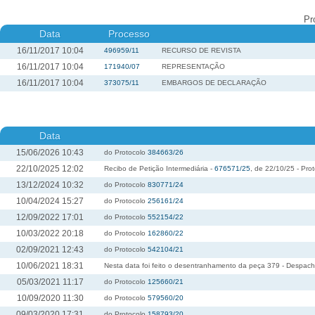
Pr
Data
Processo
16/11/2017 10:04
496959/11
RECURSO DE REVISTA
16/11/2017 10:04
171940/07
REPRESENTAÇÃO
16/11/2017 10:04
373075/11
EMBARGOS DE DECLARAÇÃO
Data
15/06/2026 10:43
do Protocolo
384663/26
22/10/2025 12:02
Recibo de Petição Intermediária -
676571/25
, de 22/10/25 - Pro
13/12/2024 10:32
do Protocolo
830771/24
10/04/2024 15:27
do Protocolo
256161/24
12/09/2022 17:01
do Protocolo
552154/22
10/03/2022 20:18
do Protocolo
162860/22
02/09/2021 12:43
do Protocolo
542104/21
10/06/2021 18:31
Nesta data foi feito o desentranhamento da peça 379 - Despac
05/03/2021 11:17
do Protocolo
125660/21
10/09/2020 11:30
do Protocolo
579560/20
09/03/2020 17:31
do Protocolo
158793/20